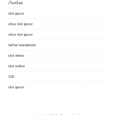
เว็บสล็อต
slot gacor
situs slot gacor
situs slot gacor
daftar maniakslot
slot demo
slot online
12b
slot gacor