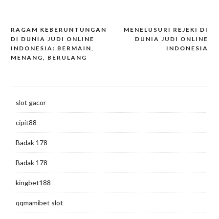
RAGAM KEBERUNTUNGAN
MENELUSURI REJEKI DI
Post
DI DUNIA JUDI ONLINE
DUNIA JUDI ONLINE
navigation
INDONESIA: BERMAIN,
INDONESIA
MENANG, BERULANG
slot gacor
cipit88
Badak 178
Badak 178
kingbet188
qqmamibet slot