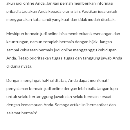
akun judi online Anda. Jangan pernah memberikan informasi
pribadi atau akun Anda kepada orang lain. Pastikan juga untuk
menggunakan kata sandi yang kuat dan tidak mudah ditebak.
Meskipun bermain judi online bisa memberikan kesenangan dan
keuntungan, namun tetaplah bermain dengan bijak. Jangan
sampai kebiasaan bermain judi online mengganggu kehidupan
Anda. Tetap prioritaskan tugas-tugas dan tanggung jawab Anda
di dunia nyata.
Dengan mengingat hal-hal di atas, Anda dapat menikmati
pengalaman bermain judi online dengan lebih baik. Jangan lupa
untuk selalu bertanggung jawab dan selalu bermain sesuai
dengan kemampuan Anda. Semoga artikel ini bermanfaat dan
selamat bermain!