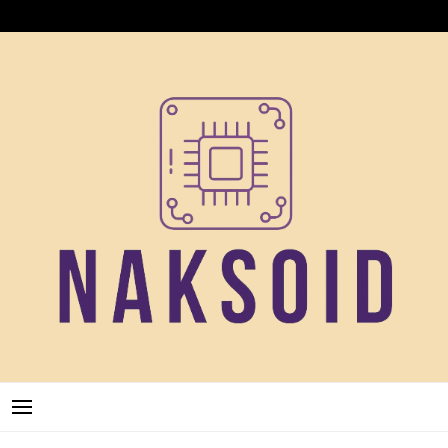
Skip
to
content
NAKSOID
INSPIRES YOU TO PERFORM BETTER IN YOUR TURN